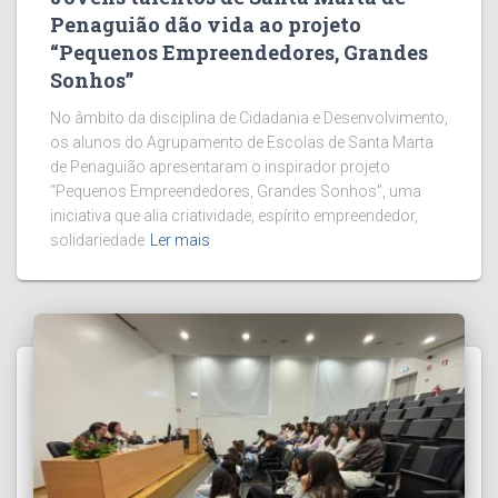
Penaguião dão vida ao projeto
“Pequenos Empreendedores, Grandes
Sonhos”
No âmbito da disciplina de Cidadania e Desenvolvimento,
os alunos do Agrupamento de Escolas de Santa Marta
de Penaguião apresentaram o inspirador projeto
“Pequenos Empreendedores, Grandes Sonhos”, uma
iniciativa que alia criatividade, espírito empreendedor,
solidariedade
Ler mais