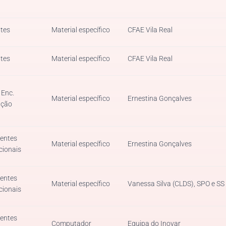
tes
Material específico
CFAE Vila Real
tes
Material específico
CFAE Vila Real
 Enc.
Material específico
Ernestina Gonçalves
ação
tentes
Material específico
Ernestina Gonçalves
cionais
tentes
Material específico
Vanessa Silva (CLDS), SPO e SS
cionais
tentes
Computador
Equipa do Inovar