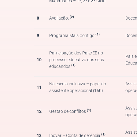
Matemática – 1º, 2º e 3º Ciclo.
(2)
8
Avaliação.
Docen
(1)
9
Programa Mais Contigo
Docen
Participação dos Pais/EE no
Pais e
10
processo educativo dos seus
Educ
(1)
educandos
Na escola inclusiva – papel do
Assis
11
assistente operacional (15h)
opera
Assis
(1)
12
Gestão de conflitos
opera
Assis
(1)
13
Inovar – Conta de gerência