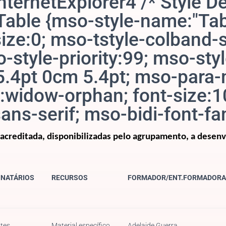
nternetExplorer4
/* Style De
able {mso-style-name:"Tab
ize:0; mso-tstyle-colband-s
style-priority:99; mso-styl
5.4pt 0cm 5.4pt; mso-para
:widow-orphan; font-size:10
,sans-serif; mso-bidi-font-
acreditada, disponibilizadas pelo agrupamento, a desenv
INATÁRIOS
RECURSOS
FORMADOR/
ENT.FORMADORA
tes
Material específico
Adelaide Guerra