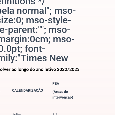
finitions */
ela normal"; mso-
ize:0; mso-style-
e-parent:""; mso-
-margin:0cm; mso-
.0pt; font-
family:"Times New
olver ao longo do ano letivo 2022/2023
PEA
CALENDARIZAÇÃO
(Áreas de
intervenção)
Julho
3.2