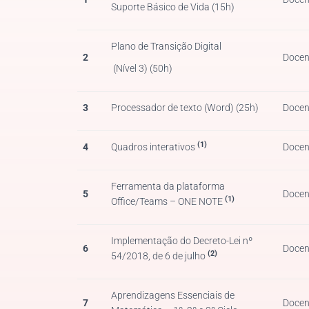
Suporte Básico de Vida (15h)
Plano de Transição Digital
2
Docen
(Nível 3) (50h)
3
Processador de texto (Word) (25h)
Docen
(1)
4
Quadros interativos
Docen
Ferramenta da plataforma
5
Docen
(1)
Office/Teams – ONE NOTE
Implementação do Decreto-Lei nº
6
Docen
(2)
54/2018, de 6 de julho
Aprendizagens Essenciais de
7
Docen