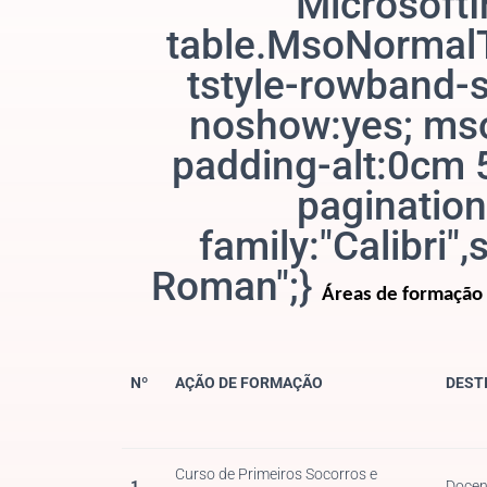
MicrosoftI
table.MsoNormalT
tstyle-rowband-s
noshow:yes; mso-
padding-alt:0cm 
pagination
family:"Calibri"
Roman";}
Áreas de formação 
Nº
AÇÃO DE FORMAÇÃO
DEST
Curso de Primeiros Socorros e
1
Docen