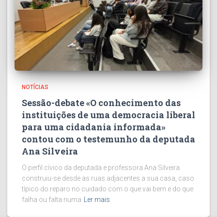
NOTÍCIAS
Sessão-debate «O conhecimento das
instituições de uma democracia liberal
para uma cidadania informada»
contou com o testemunho da deputada
Ana Silveira
O perfil cívico da deputada e professora Ana Silveira
construiu-se desde as ruas adjacentes a sua casa, caso
típico do reparo no cuidado com o que vai bem e do que
falha ou falta numa
Ler mais