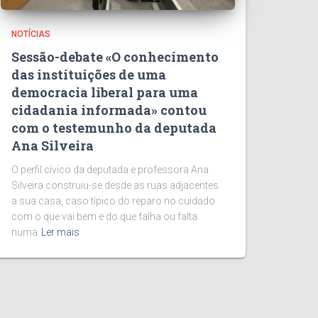
NOTÍCIAS
Sessão-debate «O conhecimento
das instituições de uma
democracia liberal para uma
cidadania informada» contou
com o testemunho da deputada
Ana Silveira
O perfil cívico da deputada e professora Ana
Silveira construiu-se desde as ruas adjacentes
a sua casa, caso típico do reparo no cuidado
com o que vai bem e do que falha ou falta
numa
Ler mais