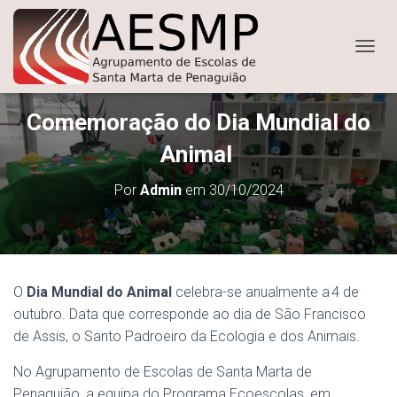
ALTER
Comemoração do Dia Mundial do
Animal
Por
Admin
em
30/10/2024
O
Dia Mundial do Animal
celebra-se anualmente a 4 de
outubro. Data que corresponde ao dia de São Francisco
de Assis, o Santo Padroeiro da Ecologia e dos Animais.
No Agrupamento de Escolas de Santa Marta de
Penaguião, a equipa do Programa Ecoescolas, em