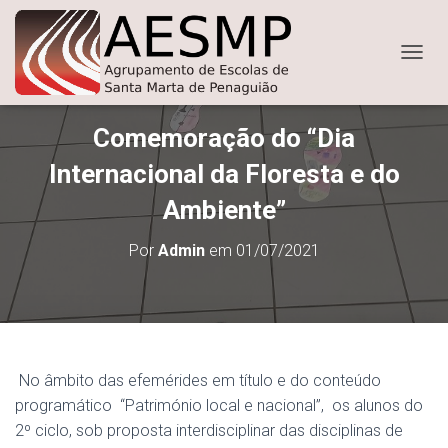
ALTER
Comemoração do “Dia
Internacional da Floresta e do
Ambiente”
Por
Admin
em
01/07/2021
No âmbito das efemérides em título e do conteúdo
programático “Património local e nacional”, os alunos do
2º ciclo, sob proposta interdisciplinar das disciplinas de