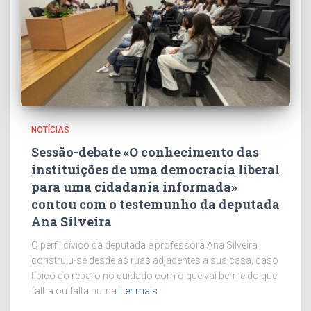
NOTÍCIAS
Sessão-debate «O conhecimento das
instituições de uma democracia liberal
para uma cidadania informada»
contou com o testemunho da deputada
Ana Silveira
O perfil cívico da deputada e professora Ana Silveira
construiu-se desde as ruas adjacentes a sua casa, caso
típico do reparo no cuidado com o que vai bem e do que
falha ou falta numa
Ler mais