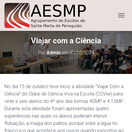
ALTER
Viajar com a Ciência
Por
Admin
em
30/10/2024
No dia 15 de outubro teve início a atividade “Viajar Com a
Ciência” do Clube de Ciência Viva na Escola (CCVne) para
vinte e seis alunos do 4º ano das turmas 4SMP e 4.1SMP.
Durante esta atividade foram apresentadas quatro
experiências nas quais os alunos puderam intervir:
flutuação; a magia dos palitos; porque sobe a água no
frasco e o que acontece aos ossos quando expostos ao