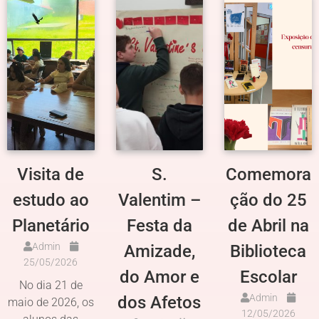
Visita de
S.
Comemora
estudo ao
Valentim –
ção do 25
Planetário
Festa da
de Abril na
Admin
Amizade,
Biblioteca
25/05/2026
do Amor e
Escolar
No dia 21 de
Admin
dos Afetos
maio de 2026, os
12/05/2026