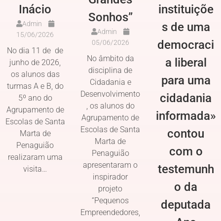
Inácio
instituiçõe
Sonhos”
Admin
s de uma
Admin
15/06/2026
democraci
05/06/2026
No dia 11 de de
No âmbito da
a liberal
junho de 2026,
disciplina de
os alunos das
para uma
Cidadania e
turmas A e B, do
Desenvolvimento
cidadania
5º ano do
, os alunos do
Agrupamento de
informada»
Agrupamento de
Escolas de Santa
Escolas de Santa
contou
Marta de
Marta de
Penaguião
com o
Penaguião
realizaram uma
apresentaram o
testemunh
visita…
inspirador
o da
projeto
“Pequenos
deputada
Empreendedores,