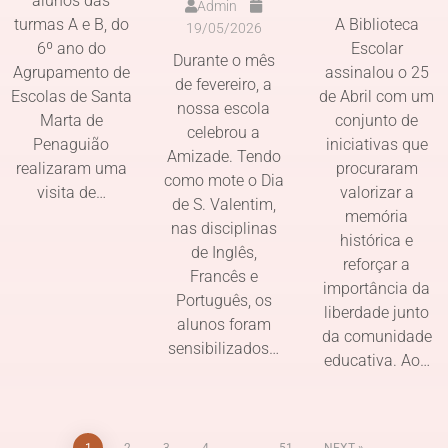
alunos das
Admin
turmas A e B, do
A Biblioteca
19/05/2026
6º ano do
Escolar
Durante o mês
Agrupamento de
assinalou o 25
de fevereiro, a
Escolas de Santa
de Abril com um
nossa escola
Marta de
conjunto de
celebrou a
Penaguião
iniciativas que
Amizade. Tendo
realizaram uma
procuraram
como mote o Dia
visita de…
valorizar a
de S. Valentim,
memória
nas disciplinas
histórica e
de Inglês,
reforçar a
Francês e
importância da
Português, os
liberdade junto
alunos foram
da comunidade
sensibilizados…
educativa. Ao…