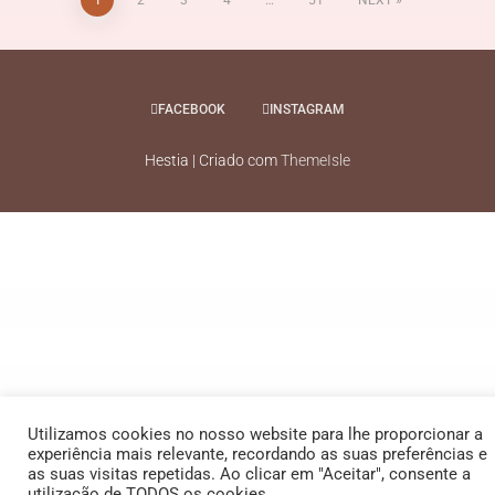
1
2
3
4
…
51
NEXT
FACEBOOK
INSTAGRAM
Hestia | Criado com
ThemeIsle
Utilizamos cookies no nosso website para lhe proporcionar a
experiência mais relevante, recordando as suas preferências e
as suas visitas repetidas. Ao clicar em "Aceitar", consente a
utilização de TODOS os cookies.