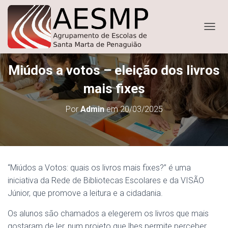
ALTER
Miúdos a votos – eleição dos livros
mais fixes
Por
Admin
em
20/03/2025
“Miúdos a Votos: quais os livros mais fixes?” é uma
iniciativa da Rede de Bibliotecas Escolares e da VISÃO
Júnior, que promove a leitura e a cidadania.
Os alunos são chamados a elegerem os livros que mais
gostaram de ler, num projeto que lhes permite perceber