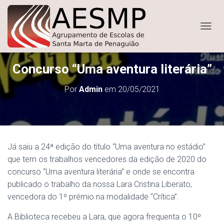
ALTER
Concurso “Uma aventura literária”
Por
Admin
em
20/05/2021
Já saiu a 24ª edição do título “Uma aventura no estádio”
que tem os trabalhos vencedores da edição de 2020 do
concurso “Uma aventura literária” e onde se encontra
publicado o trabalho da nossa Lara Cristina Liberato,
vencedora do 1º prémio na modalidade “Crítica”.
A Biblioteca recebeu a Lara, que agora frequenta o 10º